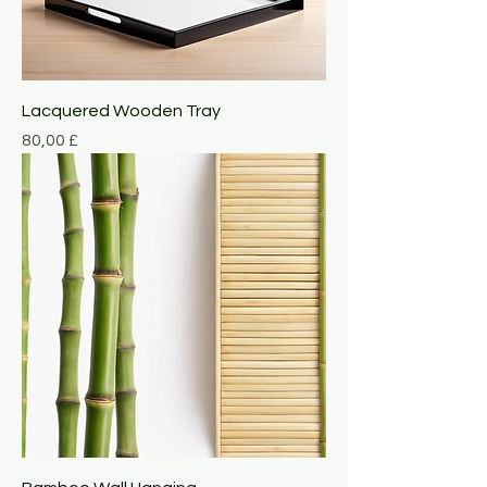
Lacquered Wooden Tray
Giá
80,00 £