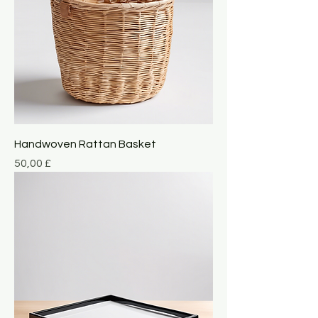
Handwoven Rattan Basket
Giá
50,00 £