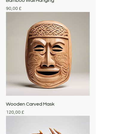
Bamboo Wall Hanging
Giá
90,00 £
Wooden Carved Mask
Giá
120,00 £