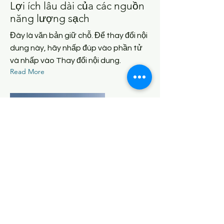
Lợi ích lâu dài của các nguồn
năng lượng sạch
Đây là văn bản giữ chỗ. Để thay đổi nội
dung này, hãy nhấp đúp vào phần tử
và nhấp vào Thay đổi nội dung.
Read More
K&P TOÀN CẦU
K&P Global Ltd
là một công ty có trụ sở tại
Vương quốc Anh chuyên về các giải pháp
thương mại quốc tế. Chúng tôi kết nối thị
trường, thúc đẩy quan hệ đối tác kinh doanh